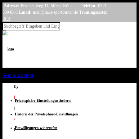
Adresse:
Pescher Weg 11, 50767 Köln
Telefon:
0221
5994966
Email:
mail@hara-sportcenter.de
Trainingszeiten



Skip to Content
By
Hara Sportcenter
Privatsphäre-Einstellungen ändern
in
Historie der Privatsphäre-Einstellungen
Alle Neuigkeiten
,
Karate Neuigkeiten
Einwilligungen widerrufen
Posted