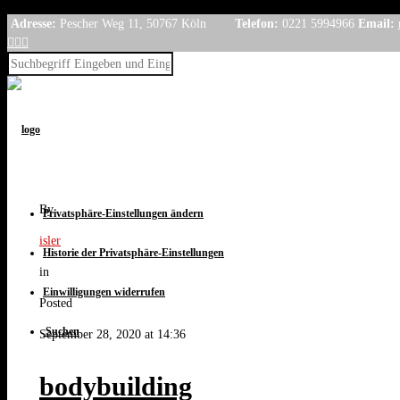
Skip to Content
Adresse:
Pescher Weg 11, 50767 Köln
Telefon:
0221 5994966
Email:



By
Privatsphäre-Einstellungen ändern
isler
Historie der Privatsphäre-Einstellungen
in
Einwilligungen widerrufen
Posted
Suchen
September 28, 2020 at 14:36
bodybuilding