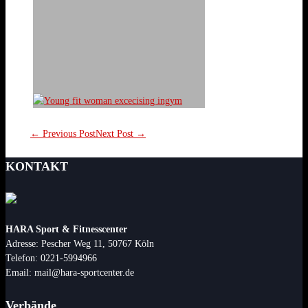
← Previous Post
Next Post →
KONTAKT
HARA Sport & Fitnesscenter
Adresse: Pescher Weg 11, 50767 Köln
Telefon: 0221-5994966
Email: mail@hara-sportcenter.de
Verbände