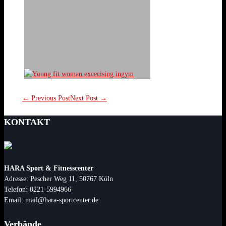
← Previous Post
Next Post →
KONTAKT
HARA Sport & Fitnesscenter
Adresse: Pescher Weg 11, 50767 Köln
Telefon: 0221-5994966
Email: mail@hara-sportcenter.de
Verbände